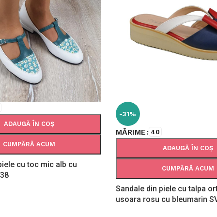
-31%
ADAUGĂ ÎN COȘ
MĂRIME
40
CUMPĂRĂ ACUM
ADAUGĂ ÎN COȘ
 piele cu toc mic alb cu
CUMPĂRĂ ACUM
038
Sandale din piele cu talpa o
usoara rosu cu bleumarin 