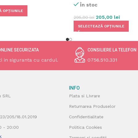
În stoc
 OPȚIUNILE
205,00
lei
295,00
lei
SELECTEAZĂ OPȚIUNILE
ONLINE SECURIZATA
CONSILIERE LA TELEFON
ti in siguranta cu cardul.
0756.510.331
INFO
n SRL
Plata si LIvrare
Returnarea Produselor
J23/205/18.01.2019
Confidentialitate
00 - 20:00
Politica Cookies
k
Termeni si conditii