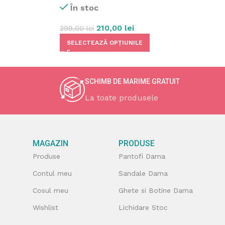
În stoc
210,00
lei
299,00
lei
SELECTEAZĂ OPȚIUNILE
SCHIMB DE MARIME GRATUIT
La toate produsele
MAGAZIN
PRODUSE
Produse
Pantofi Dama
Contul meu
Sandale Dama
Cosul meu
Ghete si Botine Dama
Wishlist
Lichidare Stoc