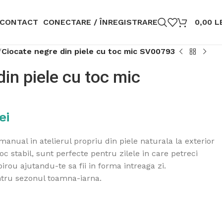
CONTACT
CONECTARE / ÎNREGISTRARE
0,00
L
/
Ciocate negre din piele cu toc mic SV00793
in piele cu toc mic
ei
anual in atelierul propriu din piele naturala la exterior
 toc stabil, sunt perfecte pentru zilele in care petreci
irou ajutandu-te sa fii in forma intreaga zi.
ntru sezonul toamna-iarna.