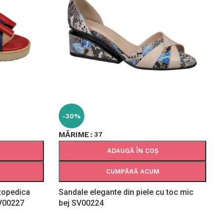
-30%
MĂRIME
37
ADAUGĂ ÎN COȘ
CUMPĂRĂ ACUM
rtopedica
Sandale elegante din piele cu toc mic
SV00227
bej SV00224