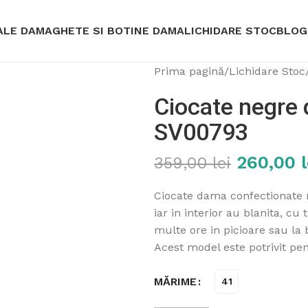
ALE DAMA
GHETE SI BOTINE DAMA
LICHIDARE STOC
BLOG
Prima pagină
/
Lichidare Stoc
Ciocate negre d
SV00793
260,00
l
359,00
lei
Ciocate dama confectionate m
iar in interior au blanita, cu
multe ore in picioare sau la b
Acest model este potrivit pe
MĂRIME
41