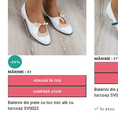
MĂRIME
37
-34%
MĂRIME
41
ADAUGĂ ÎN COȘ
Balerini din
CUMPĂRĂ ACUM
turcoaz SV
Balerini din piele cu toc mic alb cu
turcoaz SV0022
În stoc