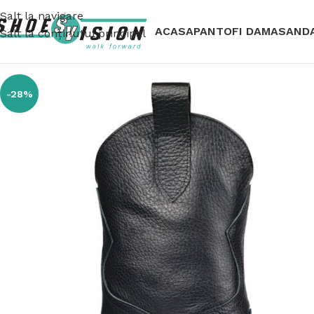
Salt la navigare
ACASA
PANTOFI DAMA
SAND
Salt la conținutul principal
-28%