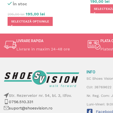
190,00
lei
În stoc
SELECTEAZĂ
195,00
lei
295,00
lei
SELECTEAZĂ OPȚIUNILE
LIVRARE RAPIDA
PLATA 
Livrare in maxim 24-48 ore
Plates
INFO
SC Shoes Visio
CUI: 38769622
Str. Rezervelor nr. 54, bl. 3, Ilfov.
Nr. Reg. Com: 
0756.510.331
Luni-Vineri: 9:
suport@shoesvision.ro
Faceboo