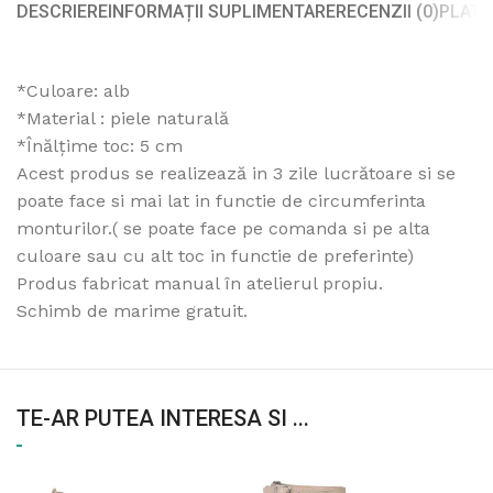
DESCRIERE
INFORMAȚII SUPLIMENTARE
RECENZII (0)
PLATA
*Culoare: alb
*Material : piele naturală
*Înălțime toc: 5 cm
Acest produs se realizează in 3 zile lucrătoare si se
poate face si mai lat in functie de circumferinta
monturilor.( se poate face pe comanda si pe alta
culoare sau cu alt toc in functie de preferinte)
Produs fabricat manual în atelierul propiu.
Schimb de marime gratuit.
TE-AR PUTEA INTERESA SI ...