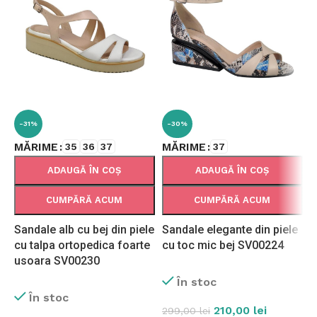
-31%
-30%
MĂRIME
MĂRIME
35
36
37
37
ADAUGĂ ÎN COȘ
ADAUGĂ ÎN COȘ
CUMPĂRĂ ACUM
CUMPĂRĂ ACUM
Sandale alb cu bej din piele
Sandale elegante din piele
S
cu talpa ortopedica foarte
cu toc mic bej SV00224
c
usoara SV00230
În stoc
În stoc
210,00
lei
299,00
lei
2