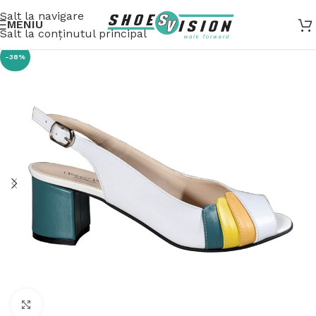
Salt la navigare
MENIU
Salt la conținutul principal
-38%
Fă clic pentru a mări