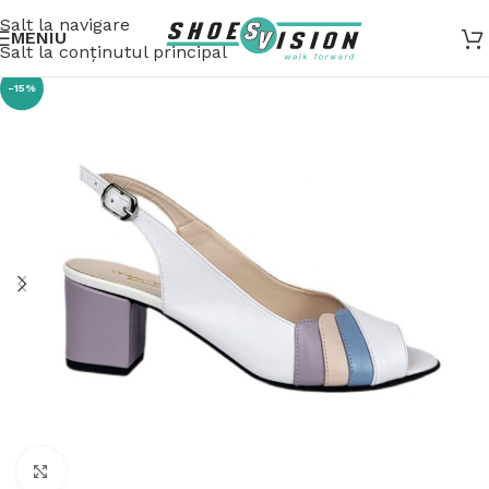
Salt la navigare
MENIU
Salt la conținutul principal
-15%
Fă clic pentru a mări