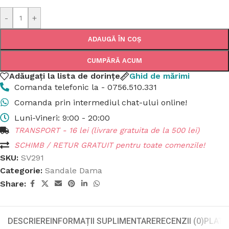
-
+
ADAUGĂ ÎN COȘ
CUMPĂRĂ ACUM
Adăugați la lista de dorințe
Ghid de mărimi
Comanda telefonic la - 0756.510.331
Comanda prin intermediul chat-ului online!
Luni-Vineri: 9:00 - 20:00
TRANSPORT - 16 lei (livrare gratuita de la 500 lei)
SCHIMB / RETUR GRATUIT pentru toate comenzile!
SKU:
SV291
Categorie:
Sandale Dama
Share:
DESCRIERE
INFORMAȚII SUPLIMENTARE
RECENZII (0)
PLATA