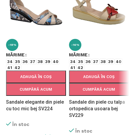
-18%
-16%
MĂRIME
MĂRIME
34
35
36
37
38
39
40
34
35
36
37
38
39
40
41
42
41
42
ADAUGĂ ÎN COȘ
ADAUGĂ ÎN COȘ
CUMPĂRĂ ACUM
CUMPĂRĂ ACUM
Sandale elegante din piele
Sandale din piele cu talpa
S
cu toc mic bej SV224
ortopedica usoara bej
c
SV229
În stoc
În stoc