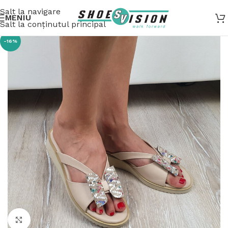
Salt la navigare
MENIU
Salt la conținutul principal
-16%
Fă clic pentru a mări