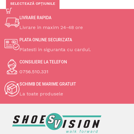
SELECTEAZĂ OPȚIUNILE
LIVRARE RAPIDA
Livrare in maxim 24-48 ore
PLATA ONLINE SECURIZATA
Platesti in siguranta cu cardul.
CONSILIERE LA TELEFON
0756.510.331
SCHIMB DE MARIME GRATUIT
La toate produsele