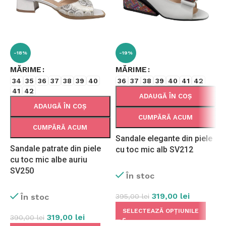
-18%
-19%
MĂRIME
MĂRIME
34
35
36
37
38
39
40
36
37
38
39
40
41
42
41
42
ADAUGĂ ÎN COȘ
ADAUGĂ ÎN COȘ
CUMPĂRĂ ACUM
CUMPĂRĂ ACUM
Sandale elegante din piele
Sandale patrate din piele
S
cu toc mic alb SV212
cu toc mic albe auriu
c
SV250
S
În stoc
319,00
lei
În stoc
395,00
lei
SELECTEAZĂ OPȚIUNILE
319,00
lei
390,00
lei
3