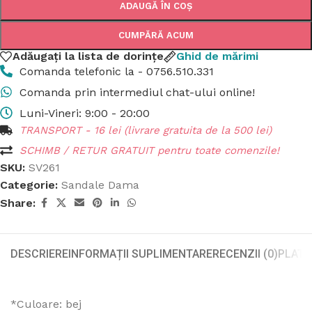
ADAUGĂ ÎN COȘ
CUMPĂRĂ ACUM
Adăugați la lista de dorințe
Ghid de mărimi
Comanda telefonic la - 0756.510.331
Comanda prin intermediul chat-ului online!
Luni-Vineri: 9:00 - 20:00
TRANSPORT - 16 lei (livrare gratuita de la 500 lei)
SCHIMB / RETUR GRATUIT pentru toate comenzile!
SKU:
SV261
Categorie:
Sandale Dama
Share:
DESCRIERE
INFORMAȚII SUPLIMENTARE
RECENZII (0)
PLATA
*Culoare: bej