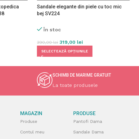
rtopedica
Sandale elegante din piele cu toc mic
38
bej SV224
În stoc
319,00
lei
390,00
lei
SELECTEAZĂ OPȚIUNILE
SCHIMB DE MARIME GRATUIT
La toate produsele
MAGAZIN
PRODUSE
Produse
Pantofi Dama
Contul meu
Sandale Dama