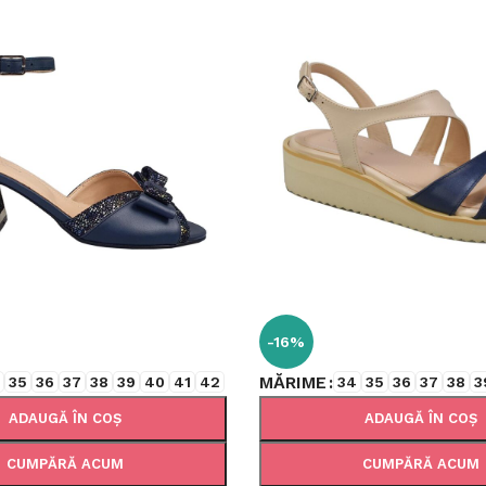
-16%
MĂRIME
4
35
36
37
38
39
40
41
42
34
35
36
37
38
3
ADAUGĂ ÎN COȘ
ADAUGĂ ÎN COȘ
CUMPĂRĂ ACUM
CUMPĂRĂ ACUM