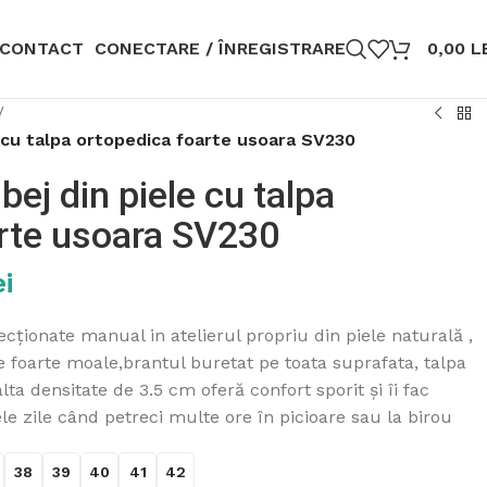
CONTACT
CONECTARE / ÎNREGISTRARE
0,00
L
/
e cu talpa ortopedica foarte usoara SV230
bej din piele cu talpa
arte usoara SV230
ei
ționate manual in atelierul propriu din piele naturală ,
e foarte moale,brantul buretat pe toata suprafata, talpa
ta densitate de 3.5 cm oferă confort sporit și îi fac
e zile când petreci multe ore în picioare sau la birou
38
39
40
41
42