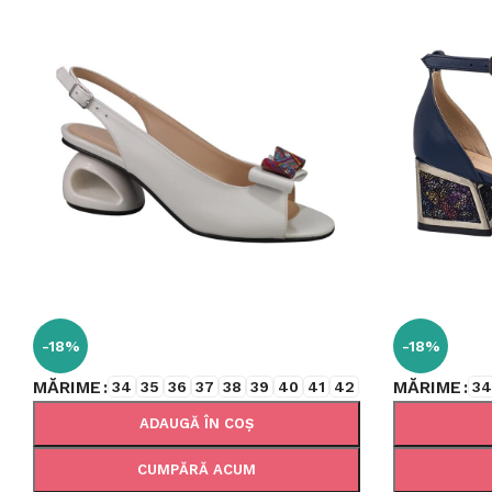
-18%
-18%
MĂRIME
MĂRIME
34
35
36
37
38
39
40
41
42
3
ADAUGĂ ÎN COȘ
CUMPĂRĂ ACUM