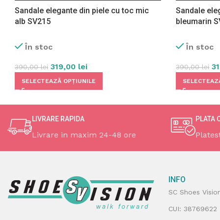
Sandale elegante din piele cu toc mic
Sandale eleg
alb SV215
bleumarin 
În stoc
În stoc
319,00
lei
3
390,00
lei
390,00
lei
SELECTEAZĂ OPȚIUNILE
SELECTEAZĂ
LIVRARE RAPIDA
PLATA 
Livrare in maxim 24-48 ore
Plates
INFO
SC Shoes Visio
CUI: 38769622