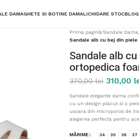
ALE DAMA
GHETE SI BOTINE DAMA
LICHIDARE STOC
BLOG
Prima pagină
/
Sandale Dama
Sandale alb cu bej din piel
Sandale alb cu 
ortopedica fo
310,00
l
370,00
lei
Sandale elegante dama confec
cu un design placut si o piel
usoara din microporos de inal
alegerea perfecta pentru acel
MĂRIME
34
35
36
37