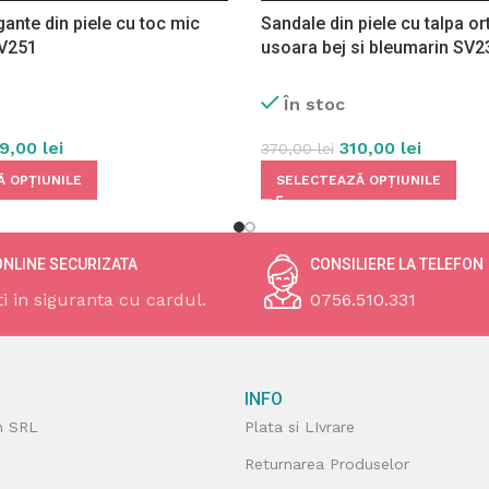
ante din piele cu toc mic
Sandale din piele cu talpa o
SV251
usoara bej si bleumarin SV2
În stoc
19,00
lei
310,00
lei
370,00
lei
 OPȚIUNILE
SELECTEAZĂ OPȚIUNILE
ONLINE SECURIZATA
CONSILIERE LA TELEFON
ti in siguranta cu cardul.
0756.510.331
INFO
n SRL
Plata si LIvrare
Returnarea Produselor