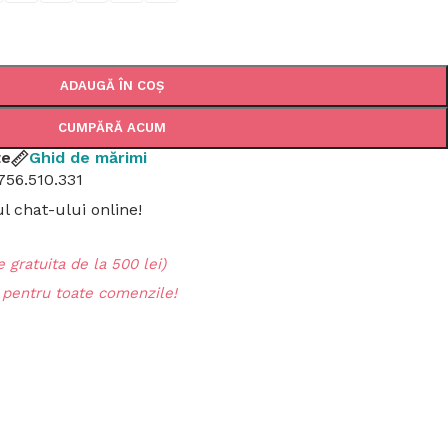
ADAUGĂ ÎN COȘ
CUMPĂRĂ ACUM
țe
Ghid de mărimi
756.510.331
 chat-ului online!
 gratuita de la 500 lei)
entru toate comenzile!