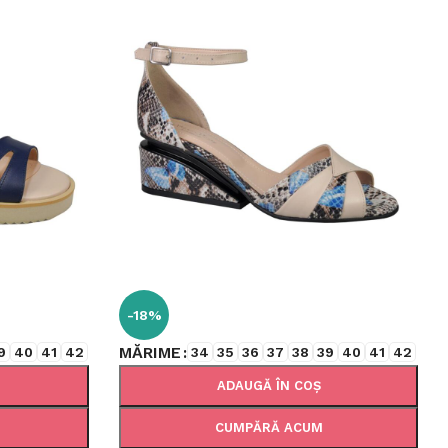
-18%
MĂRIME
9
40
41
42
34
35
36
37
38
39
40
41
42
ADAUGĂ ÎN COȘ
CUMPĂRĂ ACUM