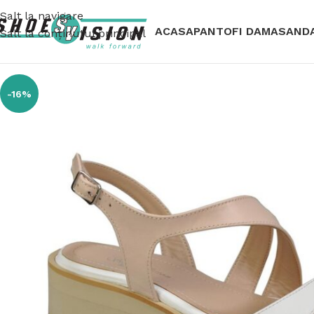
Salt la navigare
ACASA
PANTOFI DAMA
SAND
Salt la conținutul principal
-16%