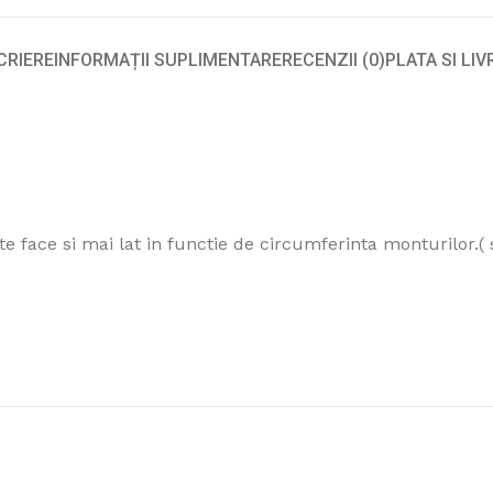
CRIERE
INFORMAȚII SUPLIMENTARE
RECENZII (0)
PLATA SI LI
ate face si mai lat in functie de circumferinta monturilor.