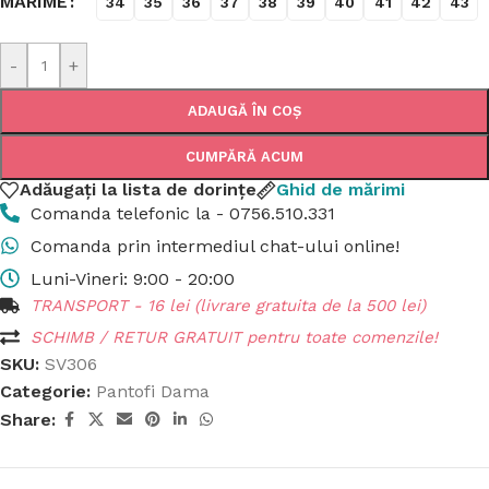
MĂRIME
34
35
36
37
38
39
40
41
42
43
-
+
ADAUGĂ ÎN COȘ
CUMPĂRĂ ACUM
Adăugați la lista de dorințe
Ghid de mărimi
Comanda telefonic la - 0756.510.331
Comanda prin intermediul chat-ului online!
Luni-Vineri: 9:00 - 20:00
TRANSPORT - 16 lei (livrare gratuita de la 500 lei)
SCHIMB / RETUR GRATUIT pentru toate comenzile!
SKU:
SV306
Categorie:
Pantofi Dama
Share: