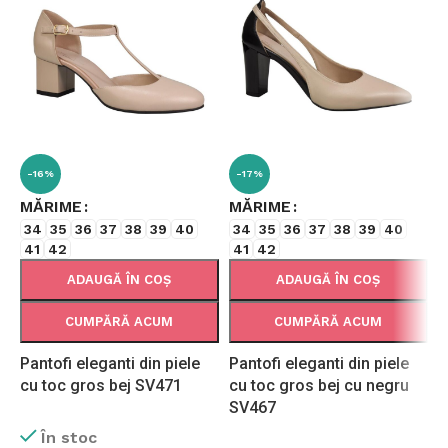
-16%
-17%
MĂRIME
MĂRIME
34
35
36
37
38
39
40
34
35
36
37
38
39
40
41
42
41
42
ADAUGĂ ÎN COȘ
ADAUGĂ ÎN COȘ
CUMPĂRĂ ACUM
CUMPĂRĂ ACUM
Pantofi eleganti din piele
Pantofi eleganti din piele
P
cu toc gros bej SV471
cu toc gros bej cu negru
c
SV467
S
În stoc