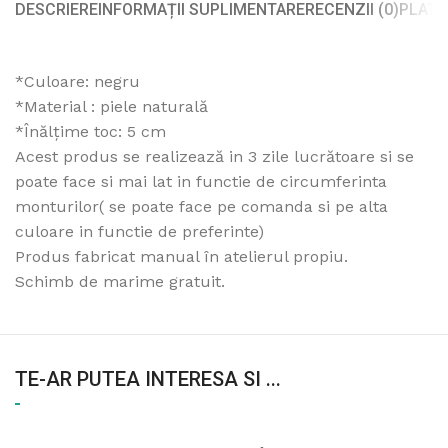
DESCRIERE
INFORMAȚII SUPLIMENTARE
RECENZII (0)
PLATA
*Culoare: negru
*Material : piele naturală
*Înălțime toc: 5 cm
Acest produs se realizează in 3 zile lucrătoare si se
poate face si mai lat in functie de circumferinta
monturilor( se poate face pe comanda si pe alta
culoare in functie de preferinte)
Produs fabricat manual în atelierul propiu.
Schimb de marime gratuit.
TE-AR PUTEA INTERESA SI ...