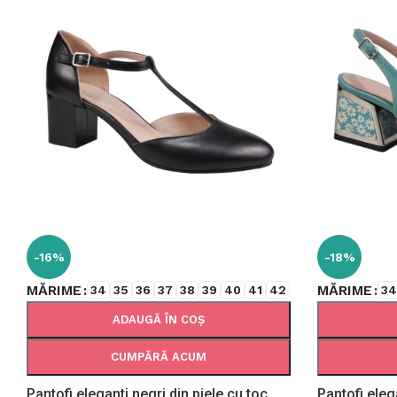
-16%
-18%
MĂRIME
MĂRIME
34
35
36
37
38
39
40
41
42
3
ADAUGĂ ÎN COȘ
CUMPĂRĂ ACUM
Pantofi eleganti negri din piele cu toc
Pantofi eleg