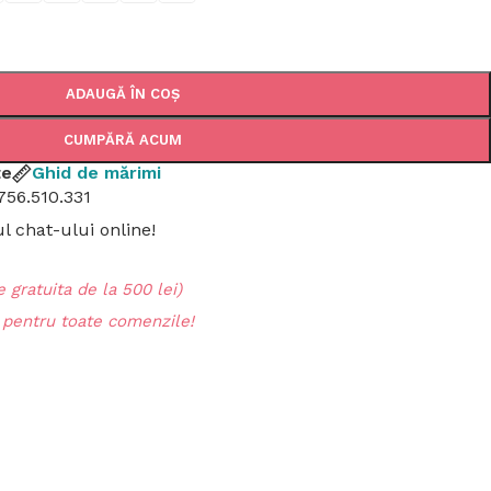
ADAUGĂ ÎN COȘ
CUMPĂRĂ ACUM
țe
Ghid de mărimi
756.510.331
 chat-ului online!
 gratuita de la 500 lei)
entru toate comenzile!