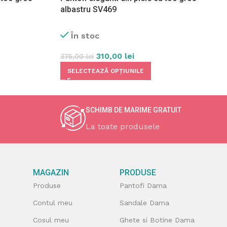
albastru SV469
În stoc
310,00
lei
375,00
lei
SELECTEAZĂ OPȚIUNILE
SCHIMB DE MARIME GRATUIT
La toate produsele
MAGAZIN
PRODUSE
Produse
Pantofi Dama
Contul meu
Sandale Dama
Cosul meu
Ghete si Botine Dama