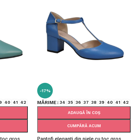
-17%
MĂRIME
9
40
41
42
34
35
36
37
38
39
40
41
42
ADAUGĂ ÎN COȘ
CUMPĂRĂ ACUM
 toc gros
Pantofi eleganti din piele cu toc gros