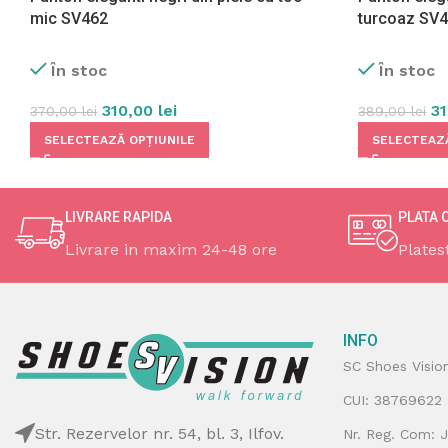
mic SV462
turcoaz SV
În stoc
În stoc
310,00
lei
3
370,00
lei
389,00
lei
SELECTEAZĂ OPȚIUNILE
SELECTEAZĂ
LIVRARE RAPIDA
PLATA 
Livrare in maxim 24-48 ore
Plates
INFO
SC Shoes Visio
CUI: 38769622
Str. Rezervelor nr. 54, bl. 3, Ilfov.
Nr. Reg. Com: 