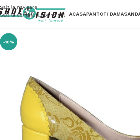
Salt la navigare
ACASA
PANTOFI DAMA
SAND
Salt la conținutul principal
-16%