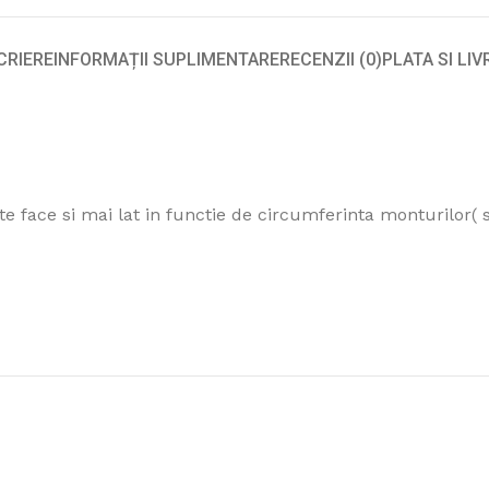
CRIERE
INFORMAȚII SUPLIMENTARE
RECENZII (0)
PLATA SI LI
ate face si mai lat in functie de circumferinta monturilor(