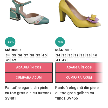
-20%
-15%
MĂRIME
MĂRIME
34
35
36
37
38
39
40
34
35
36
37
38
39
40
41
42
41
42
ADAUGĂ ÎN COȘ
ADAUGĂ ÎN COȘ
CUMPĂRĂ ACUM
CUMPĂRĂ ACUM
Pantofi eleganti din piele
Pantofi eleganti din piele
P
cu toc gros alb cu turcoaz
cu toc gros galben cu
c
SV481
funda SV466