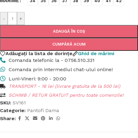
MĂRIME
34
35
36
37
38
39
40
41
42
-
+
ADAUGĂ ÎN COȘ
CUMPĂRĂ ACUM
Adăugați la lista de dorințe
Ghid de mărimi
Comanda telefonic la - 0756.510.331
Comanda prin intermediul chat-ului online!
Luni-Vineri: 9:00 - 20:00
TRANSPORT - 16 lei (livrare gratuita de la 500 lei)
SCHIMB / RETUR GRATUIT pentru toate comenzile!
SKU:
SV161
Categorie:
Pantofi Dama
Share: