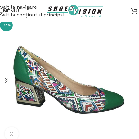
Salt la navigare
MENIU
Salt la conținutul principal
-19%
Fă clic pentru a mări