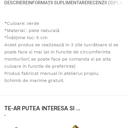
DESCRIERE
INFORMAȚII SUPLIMENTARE
RECENZII (0)
PLATA
*Culoare: verde
*Material : piele naturală
*Înălțime toc: 5 cm
Acest produs se realizează in 3 zile lucrătoare si se
poate face si mai lat in functie de circumferinta
monturilor( se poate face pe comanda si pe alta
culoare in functie de preferinte)
Produs fabricat manual în atelierul propiu.
Schimb de marime gratuit.
TE-AR PUTEA INTERESA SI ...