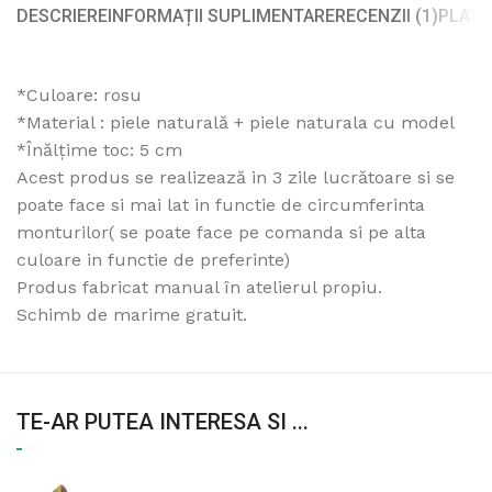
DESCRIERE
INFORMAȚII SUPLIMENTARE
RECENZII (1)
PLATA
*Culoare: rosu
*Material : piele naturală + piele naturala cu model
*Înălțime toc: 5 cm
Acest produs se realizează in 3 zile lucrătoare si se
poate face si mai lat in functie de circumferinta
monturilor( se poate face pe comanda si pe alta
culoare in functie de preferinte)
Produs fabricat manual în atelierul propiu.
Schimb de marime gratuit.
TE-AR PUTEA INTERESA SI ...