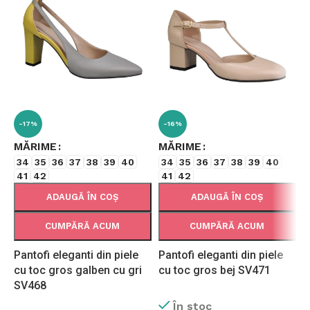
-17%
-16%
MĂRIME
MĂRIME
34
35
36
37
38
39
40
34
35
36
37
38
39
40
41
42
41
42
ADAUGĂ ÎN COȘ
ADAUGĂ ÎN COȘ
CUMPĂRĂ ACUM
CUMPĂRĂ ACUM
Pantofi eleganti din piele
Pantofi eleganti din piele
B
cu toc gros galben cu gri
cu toc gros bej SV471
m
SV468
În stoc