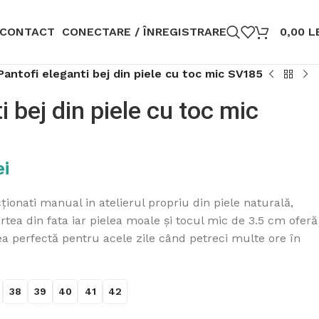
CONTACT
CONECTARE / ÎNREGISTRARE
0,00
L
Pantofi eleganti bej din piele cu toc mic SV185
i bej din piele cu toc mic
ei
ionati manual in atelierul propriu din piele naturală,
tea din fata iar pielea moale și tocul mic de 3.5 cm oferă
erea perfectă pentru acele zile când petreci multe ore în
38
39
40
41
42