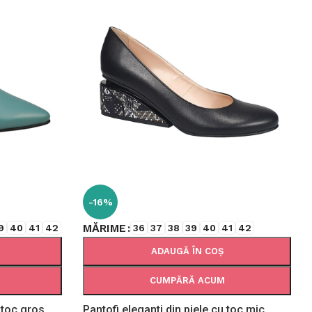
-16%
MĂRIME
9
40
41
42
36
37
38
39
40
41
42
ADAUGĂ ÎN COȘ
CUMPĂRĂ ACUM
 toc gros
Pantofi eleganti din piele cu toc mic