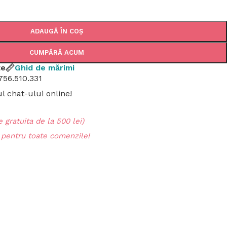
ADAUGĂ ÎN COȘ
CUMPĂRĂ ACUM
țe
Ghid de mărimi
756.510.331
 chat-ului online!
 gratuita de la 500 lei)
entru toate comenzile!