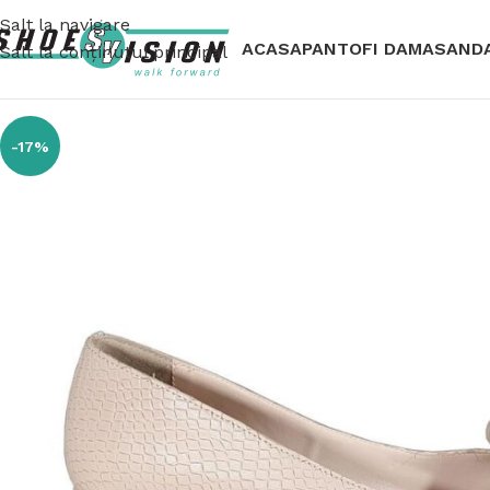
Salt la navigare
ACASA
PANTOFI DAMA
SAND
Salt la conținutul principal
-17%