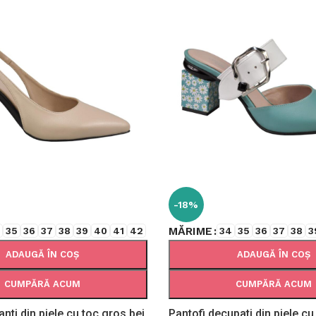
-18%
MĂRIME
4
35
36
37
38
39
40
41
42
34
35
36
37
38
3
ADAUGĂ ÎN COȘ
ADAUGĂ ÎN COȘ
CUMPĂRĂ ACUM
CUMPĂRĂ ACUM
anti din piele cu toc gros bej
Pantofi decupati din piele cu