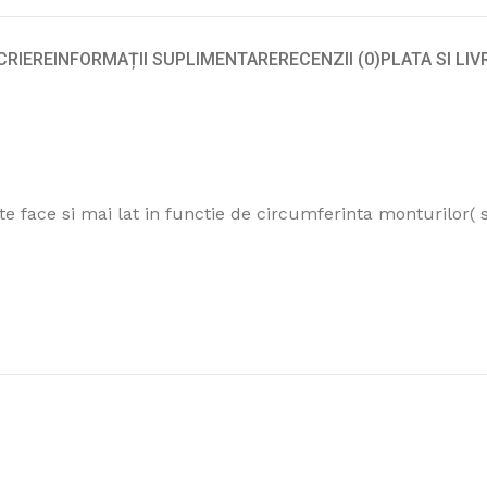
CRIERE
INFORMAȚII SUPLIMENTARE
RECENZII (0)
PLATA SI LI
ate face si mai lat in functie de circumferinta monturilor(