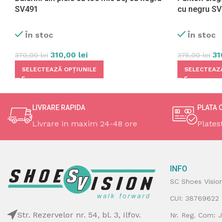
SV491
cu negru S
În stoc
În stoc
310,00
lei
3
370,00
lei
375,00
lei
SELECTEAZĂ OPȚIUNILE
SELECTEAZĂ
LIVRARE RAPIDA
PLATA 
Livrare in maxim 24-48 ore
Plates
INFO
SC Shoes Visio
CUI: 38769622
Str. Rezervelor nr. 54, bl. 3, Ilfov.
Nr. Reg. Com: 