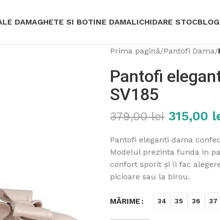
ALE DAMA
GHETE SI BOTINE DAMA
LICHIDARE STOC
BLOG
Prima pagină
/
Pantofi Dama
/
Pantofi elegant
SV185
315,00
l
379,00
lei
Pantofi eleganti dama confecț
Modelul prezinta funda in par
confort sporit și îi fac aleg
picioare sau la birou.
MĂRIME
34
35
36
37