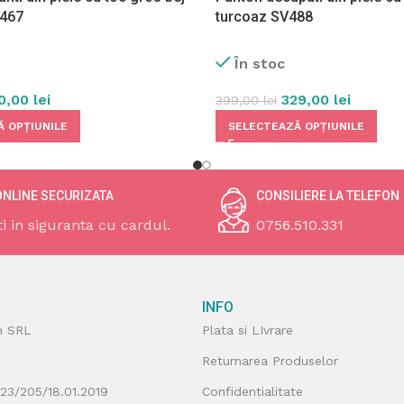
V467
turcoaz SV488
În stoc
10,00
lei
329,00
lei
399,00
lei
 OPȚIUNILE
SELECTEAZĂ OPȚIUNILE
ONLINE SECURIZATA
CONSILIERE LA TELEFON
ti in siguranta cu cardul.
0756.510.331
INFO
n SRL
Plata si LIvrare
Returnarea Produselor
J23/205/18.01.2019
Confidentialitate