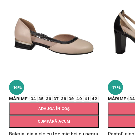
-16%
-17%
MĂRIME
MĂRIME
34
35
36
37
38
39
40
41
42
3
ADAUGĂ ÎN COȘ
CUMPĂRĂ ACUM
Balerini din piele cu toc mic bej cu negru
Pantofi eleg