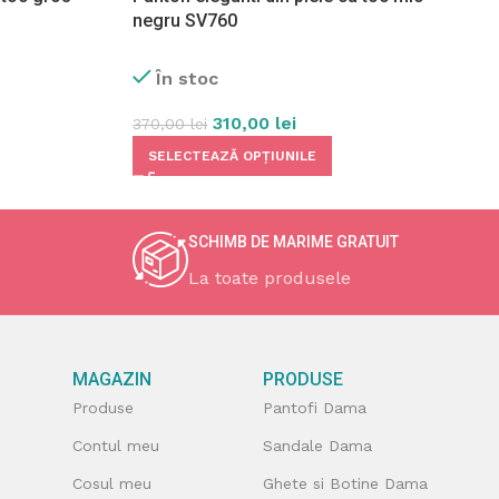
negru SV760
În stoc
310,00
lei
370,00
lei
SELECTEAZĂ OPȚIUNILE
SCHIMB DE MARIME GRATUIT
La toate produsele
MAGAZIN
PRODUSE
Produse
Pantofi Dama
Contul meu
Sandale Dama
Cosul meu
Ghete si Botine Dama