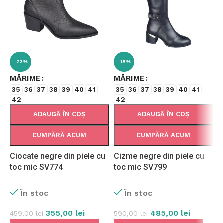
-23%
-18%
MĂRIME
MĂRIME
35
36
37
38
39
40
41
35
36
37
38
39
40
41
42
42
ADAUGĂ ÎN COȘ
ADAUGĂ ÎN COȘ
CUMPĂRĂ ACUM
CUMPĂRĂ ACUM
Ciocate negre din piele cu
Cizme negre din piele cu
C
toc mic SV774
toc mic SV799
t
În stoc
În stoc
355,00
lei
485,00
lei
459,00
lei
590,00
lei
5