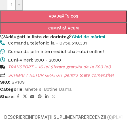
-
+
ADAUGĂ ÎN COȘ
CUMPĂRĂ ACUM
Adăugați la lista de dorințe
Ghid de mărimi
Comanda telefonic la - 0756.510.331
Comanda prin intermediul chat-ului online!
Luni-Vineri: 9:00 - 20:00
TRANSPORT - 16 lei (livrare gratuita de la 500 lei)
SCHIMB / RETUR GRATUIT pentru toate comenzile!
SKU:
SV109
Categorie:
Ghete si Botine Dama
Share:
DESCRIERE
INFORMAȚII SUPLIMENTARE
RECENZII (0)
PLATA