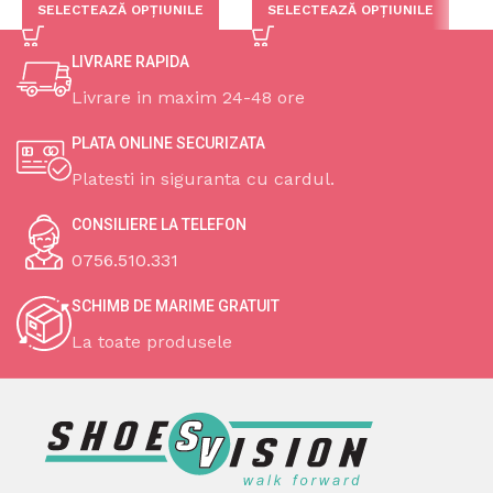
SELECTEAZĂ OPȚIUNILE
SELECTEAZĂ OPȚIUNILE
LIVRARE RAPIDA
Livrare in maxim 24-48 ore
PLATA ONLINE SECURIZATA
Platesti in siguranta cu cardul.
CONSILIERE LA TELEFON
0756.510.331
SCHIMB DE MARIME GRATUIT
La toate produsele