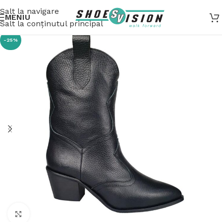
Salt la navigare
MENIU
Salt la conținutul principal
-25%
Fă clic pentru a mări