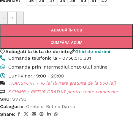
MĂRIME
35
36
37
38
39
40
41
42
-
+
ADAUGĂ ÎN COȘ
CUMPĂRĂ ACUM
Adăugați la lista de dorințe
Ghid de mărimi
Comanda telefonic la - 0756.510.331
Comanda prin intermediul chat-ului online!
Luni-Vineri: 9:00 - 20:00
TRANSPORT - 16 lei (livrare gratuita de la 500 lei)
SCHIMB / RETUR GRATUIT pentru toate comenzile!
SKU:
SV793
Categorie:
Ghete si Botine Dama
Share: