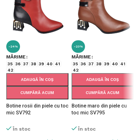
-24%
-23%
MĂRIME
MĂRIME
35
36
37
38
39
40
41
35
36
37
38
39
40
41
42
42
ADAUGĂ ÎN COȘ
ADAUGĂ ÎN COȘ
CUMPĂRĂ ACUM
CUMPĂRĂ ACUM
Botine rosii din piele cu toc
Botine maro din piele cu
B
mic SV792
toc mic SV795
c
În stoc
În stoc