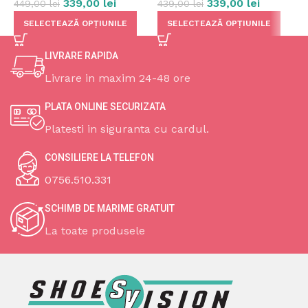
339,00
lei
339,00
lei
449,00
lei
439,00
lei
4
SELECTEAZĂ OPȚIUNILE
SELECTEAZĂ OPȚIUNILE
LIVRARE RAPIDA
Livrare in maxim 24-48 ore
PLATA ONLINE SECURIZATA
Platesti in siguranta cu cardul.
CONSILIERE LA TELEFON
0756.510.331
SCHIMB DE MARIME GRATUIT
La toate produsele