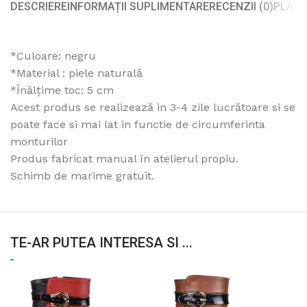
DESCRIERE
INFORMAȚII SUPLIMENTARE
RECENZII (0)
PLATA
*Culoare: negru
*Material : piele naturală
*Înălțime toc: 5 cm
Acest produs se realizează in 3-4 zile lucrătoare si se
poate face si mai lat in functie de circumferinta
monturilor
Produs fabricat manual în atelierul propiu.
Schimb de marime gratuit.
TE-AR PUTEA INTERESA SI ...