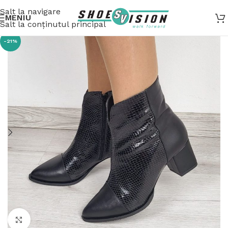
Salt la navigare
MENIU
Salt la conținutul principal
-21%
Fă clic pentru a mări