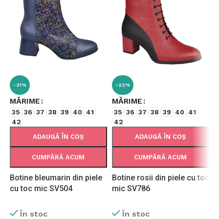
-21%
-22%
MĂRIME
MĂRIME
35
36
37
38
39
40
41
35
36
37
38
39
40
41
42
42
ADAUGĂ ÎN COȘ
ADAUGĂ ÎN COȘ
CUMPĂRĂ ACUM
CUMPĂRĂ ACUM
Botine bleumarin din piele
Botine rosii din piele cu toc
B
cu toc mic SV504
mic SV786
p
În stoc
În stoc