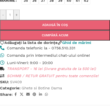
MĂRIME
35
36
37
38
39
40
41
42
-
+
ADAUGĂ ÎN COȘ
CUMPĂRĂ ACUM
Adăugați la lista de dorințe
Ghid de mărimi
Comanda telefonic la - 0756.510.331
Comanda prin intermediul chat-ului online!
Luni-Vineri: 9:00 - 20:00
TRANSPORT - 16 lei (livrare gratuita de la 500 lei)
SCHIMB / RETUR GRATUIT pentru toate comenzile!
SKU:
SV409
Categorie:
Ghete si Botine Dama
Share: